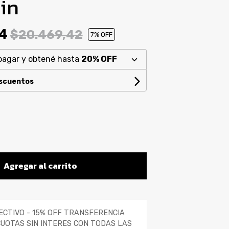
in
54
$20.469,42
7
% OFF
pagar y obtené hasta
20% OFF
escuentos
Agregar al carrito
ECTIVO - 15% OFF TRANSFERENCIA
CUOTAS SIN INTERES CON TODAS LAS