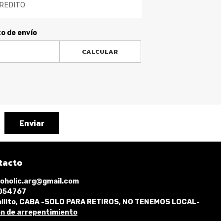
REDITO
to de envío
CALCULAR
Enviar
tacto
oholic.arg@gmail.com
1054767
llito, CABA -SOLO PARA RETIROS, NO TENEMOS LOCAL-
n de arrepentimiento