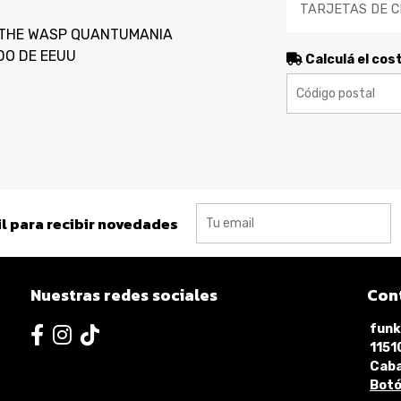
TARJETAS DE C
 THE WASP QUANTUMANIA
DO DE EEUU
Calculá el cos
l para recibir novedades
Nuestras redes sociales
Con
funk
115
Caba
Botó