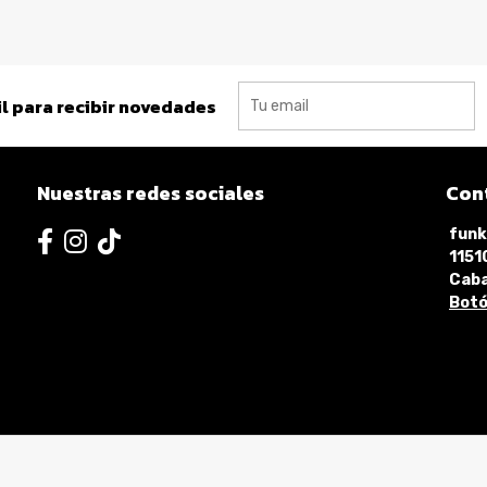
l para recibir novedades
Nuestras redes sociales
Con
funk
115
Caba
Botó