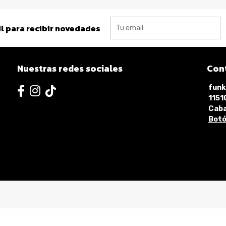
l para recibir novedades
Nuestras redes sociales
Con
funk
115
Caba
Botó