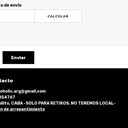
to de envío
CALCULAR
Enviar
tacto
oholic.arg@gmail.com
1054767
llito, CABA -SOLO PARA RETIROS, NO TENEMOS LOCAL-
n de arrepentimiento