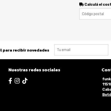
Calculá el cos
l para recibir novedades
Nuestras redes sociales
Con
funk
115
Caba
Botó