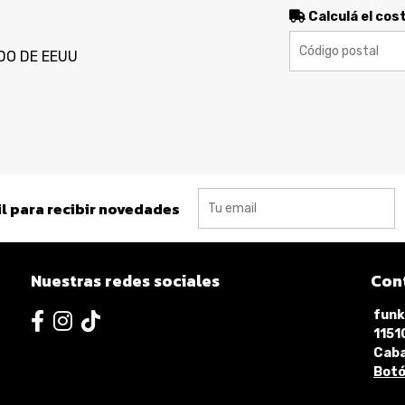
Calculá el cos
DO DE EEUU
l para recibir novedades
Nuestras redes sociales
Con
funk
115
Caba
Botó