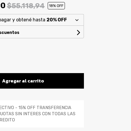
00
$55.118,94
18
% OFF
pagar y obtené hasta
20% OFF
escuentos
Agregar al carrito
ECTIVO - 15% OFF TRANSFERENCIA
CUOTAS SIN INTERES CON TODAS LAS
REDITO