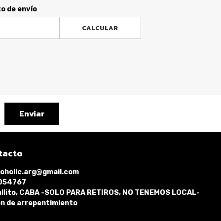
to de envío
CALCULAR
Enviar
tacto
oholic.arg@gmail.com
1054767
llito, CABA -SOLO PARA RETIROS, NO TENEMOS LOCAL-
n de arrepentimiento