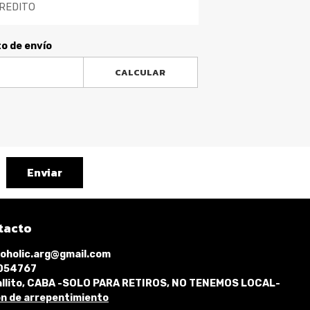
REDITO
to de envío
CALCULAR
Enviar
tacto
oholic.arg@gmail.com
1054767
llito, CABA -SOLO PARA RETIROS, NO TENEMOS LOCAL-
n de arrepentimiento