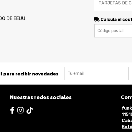
TARJETAS DE C
DO DE EEUU
Calculá el cos
l para recibir novedades
Nuestras redes sociales
Con
funk
115
Caba
Botó