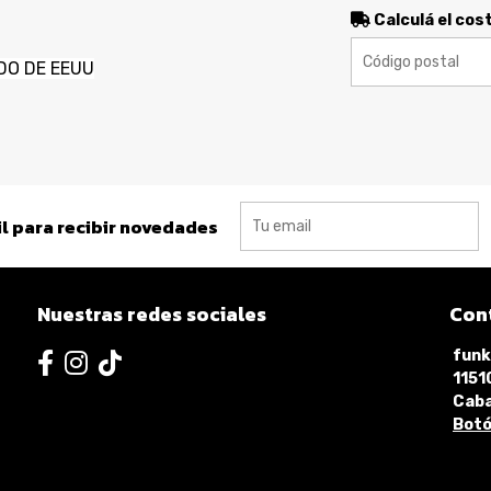
Calculá el cos
DO DE EEUU
l para recibir novedades
Nuestras redes sociales
Con
funk
115
Caba
Botó