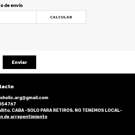
to de envío
CALCULAR
Enviar
tacto
oholic.arg@gmail.com
1054767
llito, CABA -SOLO PARA RETIROS, NO TENEMOS LOCAL-
n de arrepentimiento