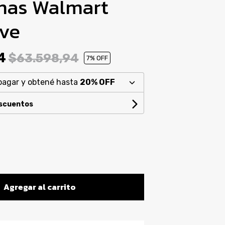
mas Walmart
ive
94
$63.598,94
7
% OFF
pagar y obtené hasta
20% OFF
escuentos
Agregar al carrito