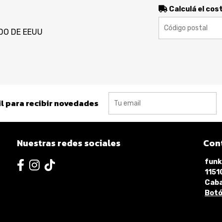
Calculá el cos
DO DE EEUU
l para recibir novedades
Nuestras redes sociales
Con
funk
115
Caba
Botó