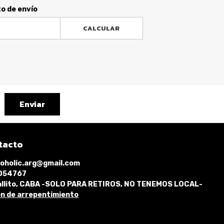
to de envío
CALCULAR
Enviar
tacto
oholic.arg@gmail.com
1054767
llito, CABA -SOLO PARA RETIROS, NO TENEMOS LOCAL-
n de arrepentimiento