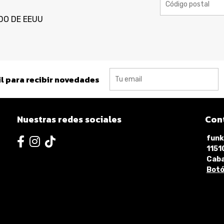
DO DE EEUU
l para recibir novedades
Nuestras redes sociales
Con
funk
115
Caba
Botó