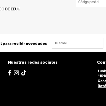
DO DE EEUU
l para recibir novedades
Nuestras redes sociales
Con
funk
115
Caba
Botó