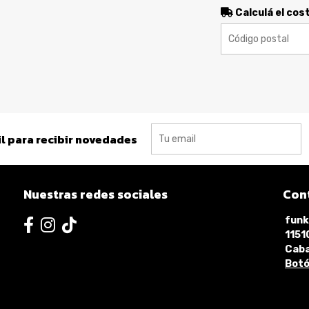
Calculá el cos
l para recibir novedades
Nuestras redes sociales
Con
funk
115
Caba
Botó