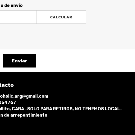
to de envío
CALCULAR
Enviar
tacto
oholic.arg@gmail.com
1054767
llito, CABA -SOLO PARA RETIROS, NO TENEMOS LOCAL-
n de arrepentimiento