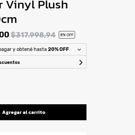
r Vinyl Plush
0cm
,00
$317.998,94
8
% OFF
pagar y obtené hasta
20% OFF
escuentos
Agregar al carrito